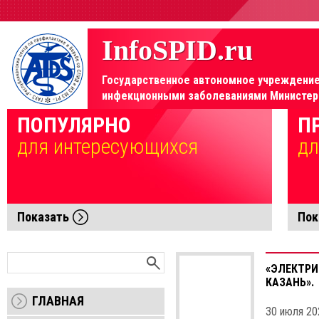
InfoSPID.ru
Государственное автономное учреждение 
инфекционными заболеваниями Министерс
Элемент не найден!
ПОПУЛЯРНО
П
для интересующихся
дл
Показать
Пок
«ЭЛЕКТРИ
КАЗАНЬ».
ГЛАВНАЯ
30 июля 20