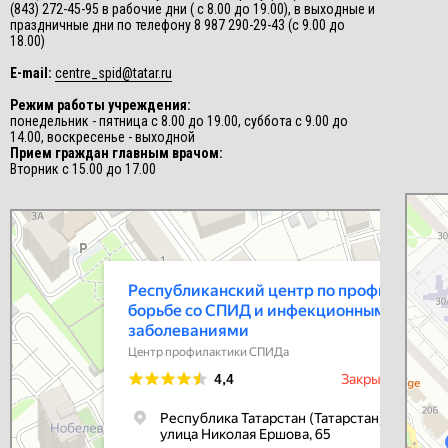
(843) 272-45-95 в рабочие дни ( с 8.00 до 19.00), в выходные и
праздничные дни по телефону 8 987 290-29-43 (с 9.00 до
18.00)
E-mail:
centre_spid@tatar.ru
Режим работы учреждения:
понедельник - пятница с 8.00 до 19.00, суббота с 9.00 до
14.00, воскресенье - выходной
Прием граждан главным врачом:
Вторник с 15.00 до 17.00
СПИД-це
Центр п
Республиканский центр по профилактике и борьбе со СПИД и
инфекционными заболеваниями
Центр профилактики СПИДа в Казани