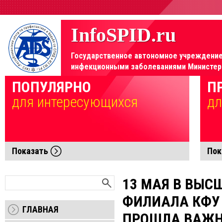
InfoSPID.ru
Государственное автономное учреждение 
инфекционными заболеваниями Министерс
Элемент не найден!
ПОПУЛЯРНО
П
для интересующихся
дл
Показать
Пок
13 МАЯ В ВЫС
ФИЛИАЛА КФУ 
ГЛАВНАЯ
ПРОШЛА ВАЖН