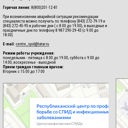
Горячая линия:
8(800)201-12-81
При возникновении аварийной ситуации рекомендации
специалиста можно получить по телефону (843) 272-79-19 и
(843) 272-45-95 в рабочие дни ( с 8.00 до 19.00), в выходные и
праздничные дни по телефону 8 987 290-29-43 (с 9.00 до
18.00)
E-mail:
centre_spid@tatar.ru
Режим работы учреждения:
понедельник - пятница с 8.00 до 19.00, суббота с 9.00 до
14.00, воскресенье - выходной
Прием граждан главным врачом:
Вторник с 15.00 до 17.00
СПИД-це
Центр п
Республиканский центр по профилактике и борьбе со СПИД и
инфекционными заболеваниями
Центр профилактики СПИДа в Казани