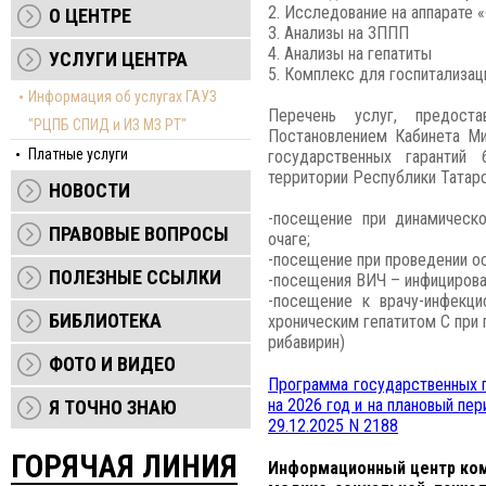
2. Исследование на аппарат
О ЦЕНТРЕ
3. Анализы на ЗППП
4. Анализы на гепатиты
УСЛУГИ ЦЕНТРА
5. Комплекс для госпитализац
Информация об услугах ГАУЗ
Перечень услуг, предос
"РЦПБ СПИД и ИЗ МЗ РТ"
Постановлением Кабинета М
Платные услуги
государственных гарантий
территории Республики Татарст
НОВОСТИ
-посещение при динамическо
ПРАВОВЫЕ ВОПРОСЫ
очаге;
-посещение при проведении о
ПОЛЕЗНЫЕ ССЫЛКИ
-посещения ВИЧ – инфицирова
-посещение к врачу-инфекци
БИБЛИОТЕКА
хроническим гепатитом С при 
рибавирин)
ФОТО И ВИДЕО
Программа государственных 
на 2026 год и на плановый пе
Я ТОЧНО ЗНАЮ
29.12.2025 N 2188
ГОРЯЧАЯ ЛИНИЯ
Информационный центр ко