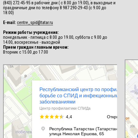
(843) 272-45-95 в рабочие дни ( с 8.00 до 19.00), в выходные и
праздничные дни по телефону 8 987 290-29-43 (с 9.00 до
18.00)
E-mail:
centre_spid@tatar.ru
Режим работы учреждения:
понедельник - пятница с 8.00 до 19.00, суббота с 9.00 до
14.00, воскресенье - выходной
Прием граждан главным врачом:
Вторник с 15.00 до 17.00
СПИД-це
Центр п
Республиканский центр по профилактике и борьбе со СПИД и
инфекционными заболеваниями
Центр профилактики СПИДа в Казани