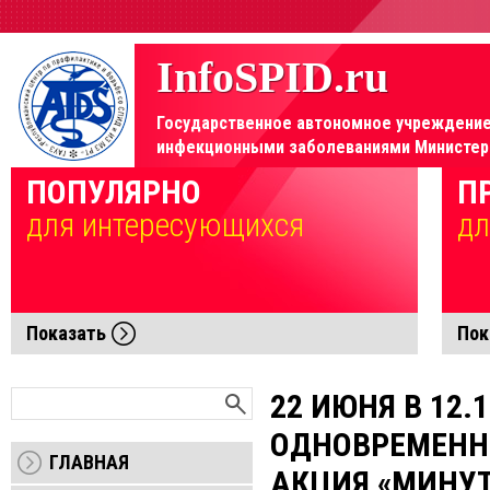
InfoSPID.ru
Государственное автономное учреждение 
инфекционными заболеваниями Министерс
Элемент не найден!
ПОПУЛЯРНО
П
для интересующихся
дл
Показать
Пок
22 ИЮНЯ В 12.
ОДНОВРЕМЕНН
ГЛАВНАЯ
АКЦИЯ «МИНУ