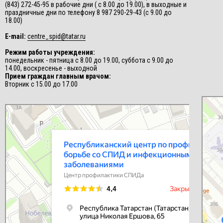
(843) 272-45-95 в рабочие дни ( с 8.00 до 19.00), в выходные и
праздничные дни по телефону 8 987 290-29-43 (с 9.00 до
18.00)
E-mail:
centre_spid@tatar.ru
Режим работы учреждения:
понедельник - пятница с 8.00 до 19.00, суббота с 9.00 до
14.00, воскресенье - выходной
Прием граждан главным врачом:
Вторник с 15.00 до 17.00
СПИД-це
Центр п
Республиканский центр по профилактике и борьбе со СПИД и
инфекционными заболеваниями
Центр профилактики СПИДа в Казани