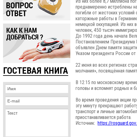
Из них более 8,7 миллиона по
преднамеренно истреблены на
погибли от жестоких условий 
каторжные работы в Германию
немецкой оккупацией. Из них 
человек, 450 тысяч иммигриров
До 1992 года день начала Вел
Постановлением Президиума В
объявлен Днем памяти защитн
Указом президента России от 
22 июня во всех регионах ст
ГОСТЕВАЯ КНИГА
молчания», посвящённая памят
В 12.15 по московскому време
головы и вспомнят родных и б
Во время проведения акции пр
эту минуту прекращают работ
транспорт и личные автомобил
приостанавливается работа.
Источник:
https://rosguard.gov