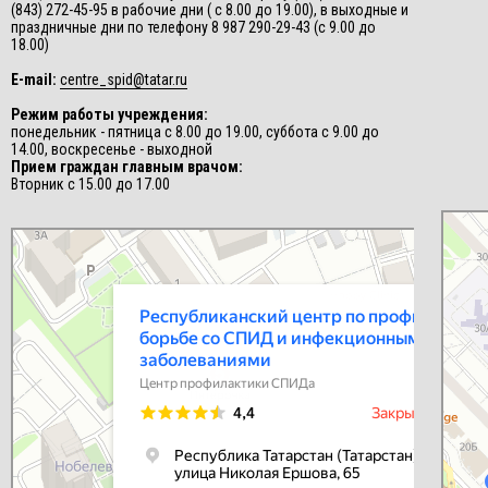
(843) 272-45-95 в рабочие дни ( с 8.00 до 19.00), в выходные и
праздничные дни по телефону 8 987 290-29-43 (с 9.00 до
18.00)
E-mail:
centre_spid@tatar.ru
Режим работы учреждения:
понедельник - пятница с 8.00 до 19.00, суббота с 9.00 до
14.00, воскресенье - выходной
Прием граждан главным врачом:
Вторник с 15.00 до 17.00
СПИД-це
Центр п
Республиканский центр по профилактике и борьбе со СПИД и
инфекционными заболеваниями
Центр профилактики СПИДа в Казани