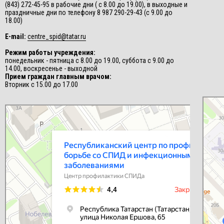
(843) 272-45-95 в рабочие дни ( с 8.00 до 19.00), в выходные и
праздничные дни по телефону 8 987 290-29-43 (с 9.00 до
18.00)
E-mail:
centre_spid@tatar.ru
Режим работы учреждения:
понедельник - пятница с 8.00 до 19.00, суббота с 9.00 до
14.00, воскресенье - выходной
Прием граждан главным врачом:
Вторник с 15.00 до 17.00
СПИД-це
Центр п
Республиканский центр по профилактике и борьбе со СПИД и
инфекционными заболеваниями
Центр профилактики СПИДа в Казани