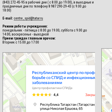
(843) 272-45-95 в рабочие дни ( с 8.00 до 19.00), в выходные и
праздничные дни по телефону 8 987 290-29-43 (с 9.00 до
18.00)
E-mail:
centre_spid@tatar.ru
Режим работы учреждения:
понедельник - пятница с 8.00 до 19.00, суббота с 9.00 до
14.00, воскресенье - выходной
Прием граждан главным врачом:
Вторник с 15.00 до 17.00
СПИД-це
Центр п
Республиканский центр по профилактике и борьбе со СПИД и
инфекционными заболеваниями
Центр профилактики СПИДа в Казани