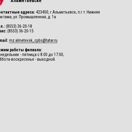
Альметьевске
онтактные адреса:
423450, г.Альметьевск, п.г.т. Нижняя
ктама, ул. Промышленная, д. 1а
л.:
(8553) 36-20-18
акс:
(8553) 36-20-15
mail:
mz.almetevsk_cpbs@tatar.ru
ежим работы филиала:
недельник - пятница с 8.00 до 17.00,
ббота-воскресенье - выходной.