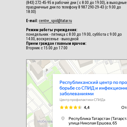
(843) 272-45-95 в рабочие дни ( с 8.00 до 19.00), в выходные
праздничные дни по телефону 8 987 290-29-43 (с 9.00 до
18.00)
E-mail:
centre_spid@tatar.ru
Режим работы учреждения:
понедельник - пятница с 8.00 до 19.00, суббота с 9.00 до
14.00, воскресенье - выходной
Прием граждан главным врачом:
Вторник с 15.00 до 17.00
Республиканский центр по профилактике и борьбе со СПИД и
инфекционными заболеваниями
Центр профилактики СПИДа в Казани