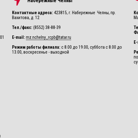
Набережные Челны
,
Контактные адреса:
423815, г. Набережные Челны, пр.
К
Вахитова, д. 12
Ма
Тел./факс:
(8552) 38-88-39
Те
Ф
001
E-mail:
mz.nchelny_rcpb@tatar.ru
E-
Режим работы филиала:
с 8.00 до 19.00, суббота с 8.00 до
13.00, воскресенье - выходной
Р
по
су
и