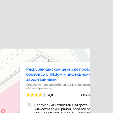
спубликанский центр по профилактике и борьбе со СПИДом и
фекционными заболеваниями
ециализированная больница в Республике Татарстан
нтр профилактики СПИДа в Республике Татарстан