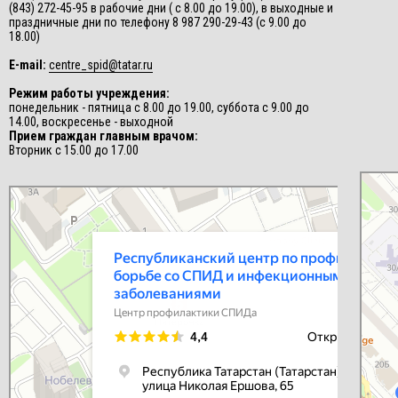
(843) 272-45-95 в рабочие дни ( с 8.00 до 19.00), в выходные и
праздничные дни по телефону 8 987 290-29-43 (с 9.00 до
18.00)
E-mail:
centre_spid@tatar.ru
Режим работы учреждения:
понедельник - пятница с 8.00 до 19.00, суббота с 9.00 до
14.00, воскресенье - выходной
Прием граждан главным врачом:
Вторник с 15.00 до 17.00
СПИД-це
Центр п
Республиканский центр по профилактике и борьбе со СПИД и
инфекционными заболеваниями
Центр профилактики СПИДа в Казани