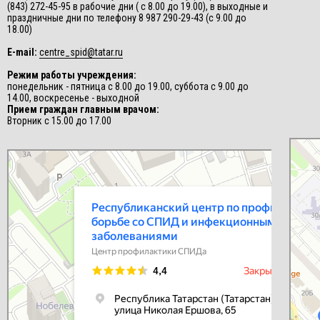
(843) 272-45-95 в рабочие дни ( с 8.00 до 19.00), в выходные и
праздничные дни по телефону 8 987 290-29-43 (с 9.00 до
18.00)
E-mail:
centre_spid@tatar.ru
Режим работы учреждения:
понедельник - пятница с 8.00 до 19.00, суббота с 9.00 до
14.00, воскресенье - выходной
Прием граждан главным врачом:
Вторник с 15.00 до 17.00
СПИД-це
Центр п
Республиканский центр по профилактике и борьбе со СПИД и
инфекционными заболеваниями
Центр профилактики СПИДа в Казани