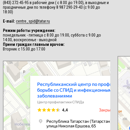
(843) 272-45-95 в рабочие дни ( с 8.00 до 19.00), в выходные и
праздничные дни по телефону 8 987 290-29-43 (с 9.00 до
18.00)
E-mail:
centre_spid@tatar.ru
Режим работы учреждения:
понедельник - пятница с 8.00 до 19.00, суббота с 9.00 до
14.00, воскресенье - выходной
Прием граждан главным врачом:
Вторник с 15.00 до 17.00
СПИД-це
Центр п
Республиканский центр по профилактике и борьбе со СПИД и
инфекционными заболеваниями
Центр профилактики СПИДа в Казани