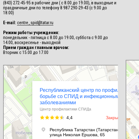
(843) 272-45-95 в рабочие дни ( с 8.00 до 19.00), в выходные и
праздничные дни по телефону 8 987 290-29-43 (с 9.00 до
18.00)
E-mail:
centre_spid@tatar.ru
Режим работы учреждения:
понедельник - пятница с 8.00 до 19.00, суббота с 9.00 до
14.00, воскресенье - выходной
Прием граждан главным врачом:
Вторник с 15.00 до 17.00
СПИД-це
Центр п
Республиканский центр по профилактике и борьбе со СПИД и
инфекционными заболеваниями
Центр профилактики СПИДа в Казани