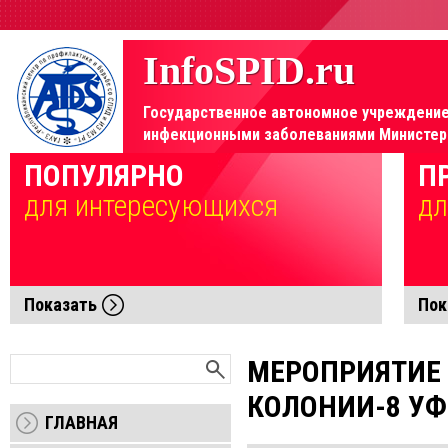
InfoSPID.ru
Государственное автономное учреждение 
инфекционными заболеваниями Министерс
Элемент не найден!
ПОПУЛЯРНО
П
для интересующихся
дл
Показать
Пок
МЕРОПРИЯТИЕ
КОЛОНИИ-8 УФ
ГЛАВНАЯ