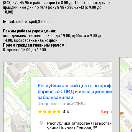
(843) 272-45-95 в рабочие дни ( с 8.00 до 19.00), в выходные и
праздничные дни по телефону 8 987 290-29-43 (с 9.00 до
18.00)
E-mail:
centre_spid@tatar.ru
Режим работы учреждения:
понедельник - пятница с 8.00 до 19.00, суббота с 9.00 до
14.00, воскресенье - выходной
Прием граждан главным врачом:
Вторник с 15.00 до 17.00
СПИД-це
Центр п
Республиканский центр по профилактике и борьбе со СПИД и
инфекционными заболеваниями
Центр профилактики СПИДа в Казани