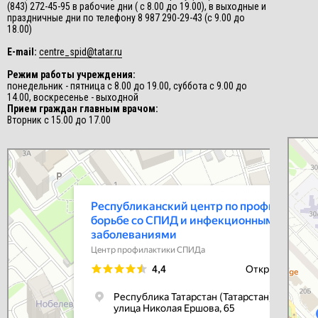
(843) 272-45-95 в рабочие дни ( с 8.00 до 19.00), в выходные и
праздничные дни по телефону 8 987 290-29-43 (с 9.00 до
18.00)
E-mail:
centre_spid@tatar.ru
Режим работы учреждения:
понедельник - пятница с 8.00 до 19.00, суббота с 9.00 до
14.00, воскресенье - выходной
Прием граждан главным врачом:
Вторник с 15.00 до 17.00
СПИД-це
Центр п
Республиканский центр по профилактике и борьбе со СПИД и
инфекционными заболеваниями
Центр профилактики СПИДа в Казани