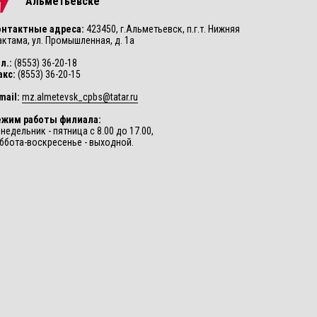
Альметьевске
онтактные адреса:
423450, г.Альметьевск, п.г.т. Нижняя
ктама, ул. Промышленная, д. 1а
л.:
(8553) 36-20-18
акс:
(8553) 36-20-15
mail:
mz.almetevsk_cpbs@tatar.ru
ежим работы филиала:
недельник - пятница с 8.00 до 17.00,
ббота-воскресенье - выходной.