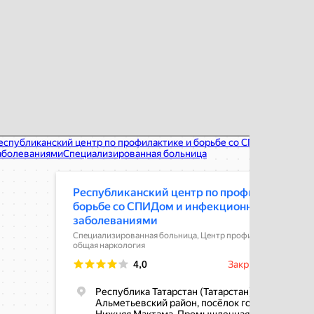
спубликанский центр по профилактике и борьбе со СПИДом и
фекционными заболеваниями
ециализированная больница в Республике Татарстан
нтр профилактики СПИДа в Республике Татарстан