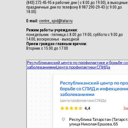
(843) 272-45-95 в рабочие дни ( с 8.00 до 19.00), в выходные
праздничные дни по телефону 8 987 290-29-43 (с 9.00 до
18.00)
E-mail:
centre_spid@tatar.ru
Режим работы учреждения:
понедельник - пятница с 8.00 до 19.00, суббота с 9.00 до
14.00, воскресенье - выходной
Прием граждан главным врачом:
Вторник с 15.00 до 17.00
Республиканский центр по профилактике и борьбе со СПИД и
инфекционными заболеваниями
Центр профилактики СПИДа в Казани