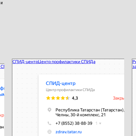
 и
СПИД-центр
Ре
Центр профилактики СПИДа в Набережных Челнах
ин
Сп
Це