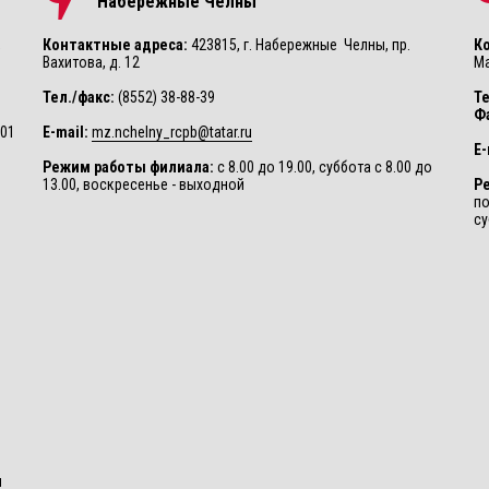
Набережные Челны
,
Контактные адреса:
423815, г. Набережные Челны, пр.
К
Вахитова, д. 12
Ма
Тел./факс:
(8552) 38-88-39
Те
Ф
001
E-mail:
mz.nchelny_rcpb@tatar.ru
E-
Режим работы филиала:
с 8.00 до 19.00, суббота с 8.00 до
13.00, воскресенье - выходной
Р
по
су
и