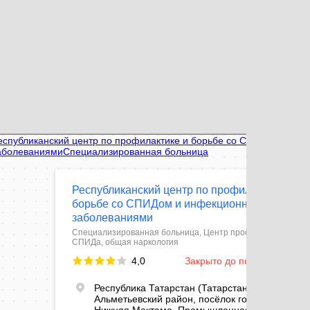
спубликанский центр по профилактике и борьбе со СПИДом и
фекционными заболеваниями
ециализированная больница в Республике Татарстан
нтр профилактики СПИДа в Республике Татарстан