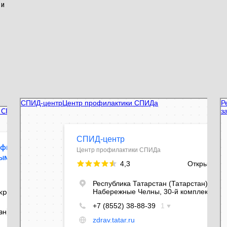
 и
СПИД-центр
Ре
Центр профилактики СПИДа в Набережных Челнах
ин
Сп
Це