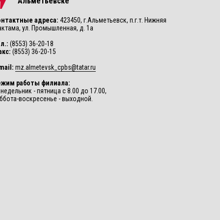
Альметьевске
онтактные адреса:
423450, г.Альметьевск, п.г.т. Нижняя
ктама, ул. Промышленная, д. 1а
л.:
(8553) 36-20-18
акс:
(8553) 36-20-15
mail:
mz.almetevsk_cpbs@tatar.ru
ежим работы филиала:
недельник - пятница с 8.00 до 17.00,
ббота-воскресенье - выходной.