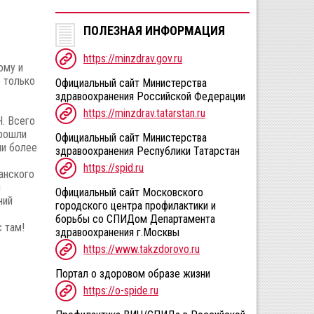
ПОЛЕЗНАЯ ИНФОРМАЦИЯ
https://minzdrav.gov.ru
ому и
е только
Официальный сайт Министерства
здравоохранения Российской Федерации
https://minzdrav.tatarstan.ru
. Всего
прошли
Официальный сайт Министерства
ли более
здравоохранения Республики Татарстан
https://spid.ru
анского
й
Официальный сайт Московского
ний
городского центра профилактики и
борьбы со СПИДом Департамента
 там!
здравоохранения г.Москвы
https://www.takzdorovo.ru
Портал о здоровом образе жизни
https://o-spide.ru