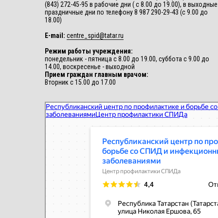
(843) 272-45-95 в рабочие дни ( с 8.00 до 19.00), в выходные
праздничные дни по телефону 8 987 290-29-43 (с 9.00 до
18.00)
E-mail:
centre_spid@tatar.ru
Режим работы учреждения:
понедельник - пятница с 8.00 до 19.00, суббота с 9.00 до
14.00, воскресенье - выходной
Прием граждан главным врачом:
Вторник с 15.00 до 17.00
Республиканский центр по профилактике и борьбе со СПИД и
инфекционными заболеваниями
Центр профилактики СПИДа в Казани