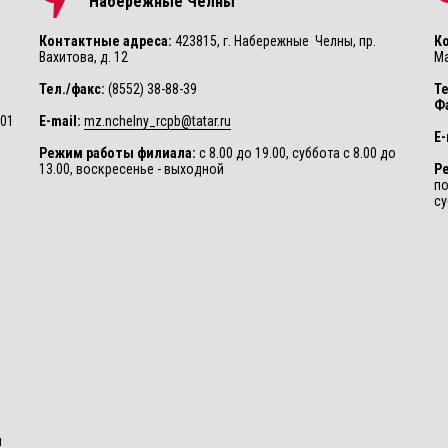
Набережные Челны
,
Контактные адреса:
423815, г. Набережные Челны, пр.
К
Вахитова, д. 12
Ма
Тел./факс:
(8552) 38-88-39
Те
Ф
001
E-mail:
mz.nchelny_rcpb@tatar.ru
E-
Режим работы филиала:
с 8.00 до 19.00, суббота с 8.00 до
13.00, воскресенье - выходной
Р
по
су
и