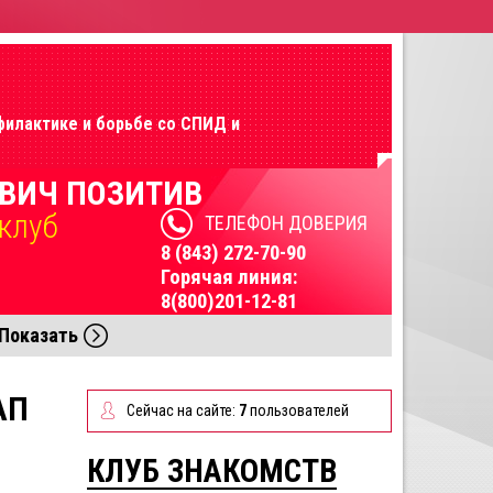
филактике и борьбе со СПИД и
ВИЧ ПОЗИТИВ
клуб
ТЕЛЕФОН ДОВЕРИЯ
8 (843) 272-70-90
Горячая линия:
8(800)201-12-81
Показать
АП
Сейчас на сайте:
7
пользователей
КЛУБ ЗНАКОМСТВ