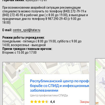
Горячая линия:
8(800)201-12-81
При возникновении аварийной ситуации рекомендации
специалиста можно получить по телефону (843) 272-79-19 и
(843) 272-45-95 в рабочие дни ( с 8.00 до 19.00), в выходные и
праздничные дни по телефону 8 987 290-29-43 (с 9.00 до
18.00)
E-mail:
centre_spid@tatar.ru
Режим работы учреждения:
понедельник - пятница с 8.00 до 19.00, суббота с 9.00 до
14.00, воскресенье - выходной
Прием граждан главным врачом:
Вторник с 15.00 до 17.00
СПИД-це
Центр п
Республиканский центр по профилактике и борьбе со СПИД и
инфекционными заболеваниями
Центр профилактики СПИДа в Казани