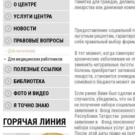
Памятка для граждан, делающ
О ЦЕНТРЕ
лекарства или денежная комп
УСЛУГИ ЦЕНТРА
НОВОСТИ
Предоставление социальной п
льготным рецептам, гарантир
ПРАВОВЫЕ ВОПРОСЫ
себя правильный выбор формы
Для населения
В тот момент, когда самочувс
хронические заболевания не о
Для медицинских работников
заменить натуральные льготы
ПОЛЕЗНЫЕ ССЫЛКИ
болезнь приобретает затяжно
лекарств, становится очевидн
БИБЛИОТЕКА
семейного бюджета может ок
ФОТО И ВИДЕО
Если ранее Вами был сделан в
случается, убедились, что он
на получение набора социаль
Я ТОЧНО ЗНАЮ
заявления в Фонд пенсионного
Республики Татарстан рекоме
ГОРЯЧАЯ ЛИНИЯ
заявление в Фонд пенсионног
набора социальных услуг для 
После этой даты право на пол