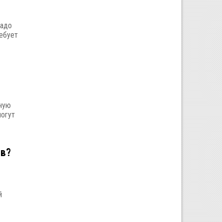
надо
ребует
чную
могут
ев?
й