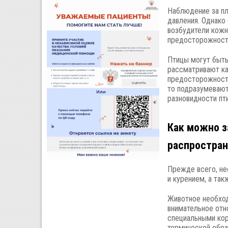
Наблюдение за п
давления. Однако
возбудители кожн
предосторожност
Птицы могут быть
рассматривают к
предосторожности
то подразумевают
разновидности пти
Как можно з
распростра
Прежде всего, не
и курением, а та
Животное необход
внимательное отн
специальными кор
термической обра