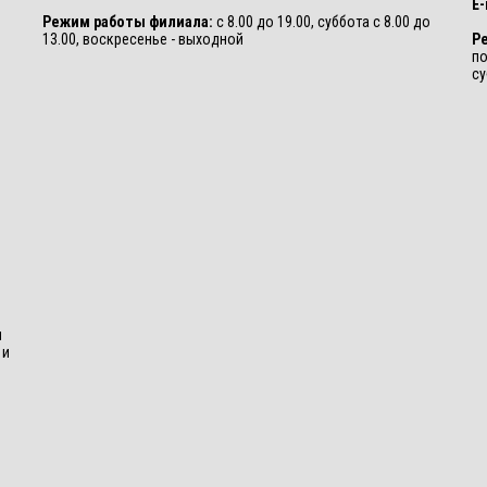
E-
Режим работы филиала:
с 8.00 до 19.00, суббота с 8.00 до
13.00, воскресенье - выходной
Р
по
су
и
 и