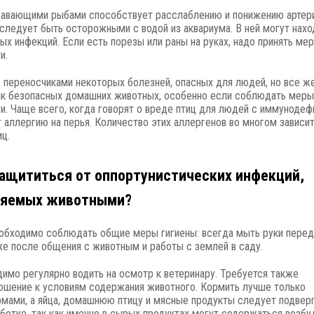
лавающими рыбами способствует расслаблению и понижению артер
 следует быть осторожными с водой из аквариума. В ней могут нахо
ых инфекций. Если есть порезы или раны на руках, надо принять ме
и.
 переносчиками некоторых болезней, опасных для людей, но все ж
ак безопасных домашних животных, особенно если соблюдать меры
. Чаще всего, когда говорят о вреде птиц для людей с иммунодеф
 аллергию на перья. Количество этих аллергенов во многом зависит
ц.
ащититься от оппортунистических инфекций,
няемых животными?
обходимо соблюдать общие меры гигиены: всегда мыть руки перед
кже после общения с животным и работы с землей в саду.
имо регулярно водить на осмотр к ветеринару. Требуется также
ошение к условиям содержания животного. Кормить лучше только
мами, а яйца, домашнюю птицу и мясные продукты следует подвер
ботке, так как именно в сырых продуктах могут содержаться возбу