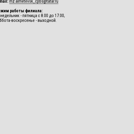
mail:
mz.almetevsk_cpbs@tatar.ru
ежим работы филиала:
недельник - пятница с 8.00 до 17.00,
ббота-воскресенье - выходной.