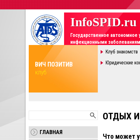
InfoSPID.ru
Государственное автономное 
инфекционными заболеваниями
Элемент не найден!
Клуб знакомств
ПОПУЛЯРНО
для интересующихся
Юридические ко
ВИЧ ПОЗИТИВ
клуб
Показать
Показать
ОТДЫХ И
ГЛАВНАЯ
Что может у