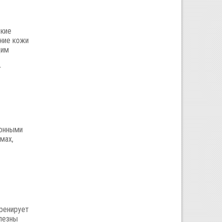
ские
ение кожи
щим
т
ионными
мах,
ренирует
олезны