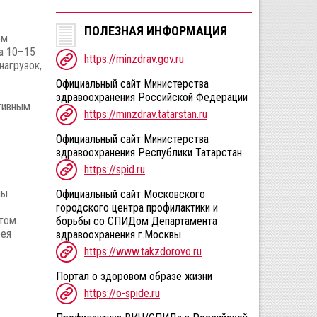
ПОЛЕЗНАЯ ИНФОРМАЦИЯ
ом
на 10–15
https://minzdrav.gov.ru
нагрузок,
Официальный сайт Министерства
здравоохранения Российской Федерации
тивным
https://minzdrav.tatarstan.ru
Официальный сайт Министерства
здравоохранения Республики Татарстан
https://spid.ru
мы
Официальный сайт Московского
городского центра профилактики и
том.
борьбы со СПИДом Департамента
рея
здравоохранения г.Москвы
https://www.takzdorovo.ru
ь
Портал о здоровом образе жизни
https://o-spide.ru