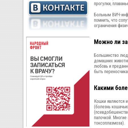
прогулки, плавань
Больным ВИЧ-инфе
помнить, что соп
ограничения физич
Можно ли з
Большинство люде
домашних животны
любовь и преданн
быть переносчика
Какими боле
Кошки являются и
(болезнь кошачьих
(псевдобешенство
палочкой. Многие
токсоплазмоза).