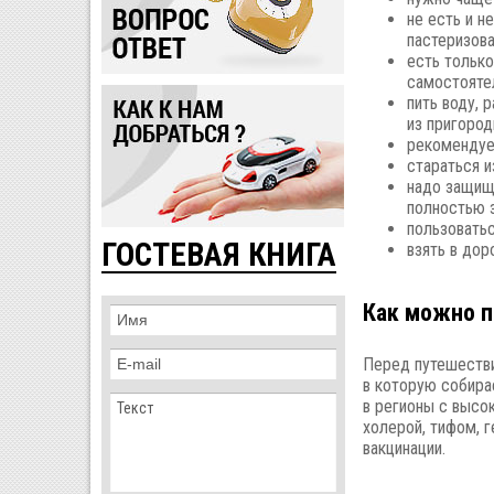
не есть и н
пастеризов
есть тольк
самостояте
пить воду, 
из пригород
рекомендует
стараться 
надо защищ
полностью 
пользовать
ГОСТЕВАЯ КНИГА
взять в дор
Как можно п
Перед путешестви
в которую собира
в регионы с высо
холерой, тифом, 
вакцинации.