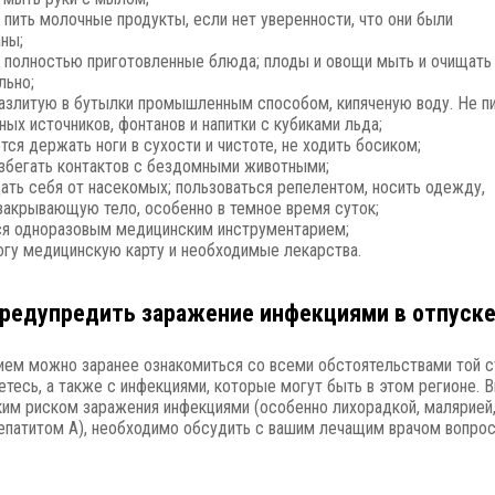
е пить молочные продукты, если нет уверенности, что они были
аны;
о полностью приготовленные блюда; плоды и овощи мыть и очищать
льно;
разлитую в бутылки промышленным способом, кипяченую воду. Не п
ных источников, фонтанов и напитки с кубиками льда;
ся держать ноги в сухости и чистоте, не ходить босиком;
избегать контактов с бездомными животными;
ать себя от насекомых; пользоваться репелентом, носить одежду,
закрывающую тело, особенно в темное время суток;
ся одноразовым медицинским инструментарием;
огу медицинскую карту и необходимые лекарства.
редупредить заражение инфекциями в отпуск
ем можно заранее ознакомиться со всеми обстоятельствами той с
етесь, а также с инфекциями, которые могут быть в этом регионе. 
ким риском заражения инфекциями (особенно лихорадкой, малярией
гепатитом А), необходимо обсудить с вашим лечащим врачом вопро