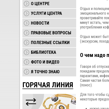
О ЦЕНТРЕ
Отдых и полноцен
УСЛУГИ ЦЕНТРА
эмоционального н
проветривайте по
минут встать, че
НОВОСТИ
употребления коф
ПРАВОВЫЕ ВОПРОСЫ
Отдых может быть
(экскурсии, поход
ПОЛЕЗНЫЕ ССЫЛКИ
БИБЛИОТЕКА
О чем надо 
ФОТО И ВИДЕО
Говоря об отпуск
покидаем пределы
Я ТОЧНО ЗНАЮ
паразитами, инфе
Самая частая бол
ГОРЯЧАЯ ЛИНИЯ
(понос).
Для того чтобы с
некоторые предос
нужно чаще