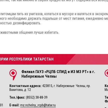
питомцам пить из унитазов, копаться в мусоре и валяться в экскрем
ного необходимо держать подальше от мест питания, ежедневно м
ностью дезинфицировать.
животными общения лучше избегать.
ОРИИ РЕСПУБЛИКИ ТАТАРСТАН
Филиал ГАУЗ «РЦПБ СПИД и ИЗ МЗ РТ» в г.
Набережные Челны
,
Контактные адреса:
423815, г. Набережные Челны, пр.
К
Вахитова, д. 12
Ма
Тел./факс:
(8552) 38-88-39
Те
Ф
001
E-mail:
mz.nchelny_rcpb@tatar.ru