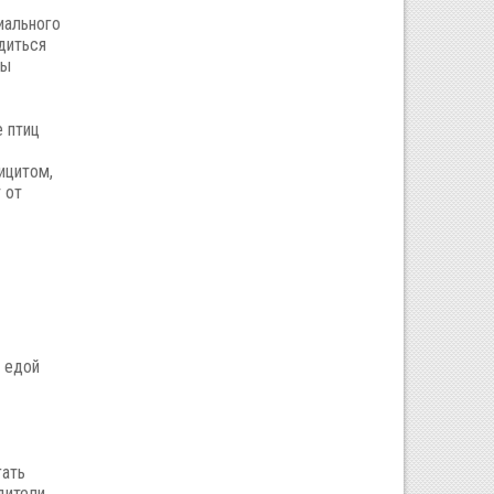
иального
диться
ры
е птиц
ицитом,
 от
 едой
гать
дители