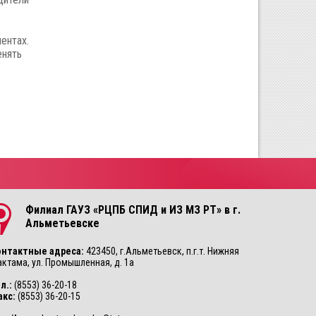
ентах.
енять
Филиал ГАУЗ «РЦПБ СПИД и ИЗ МЗ РТ» в г.
Альметьевске
онтактные адреса:
423450, г.Альметьевск, п.г.т. Нижняя
ктама, ул. Промышленная, д. 1а
л.:
(8553) 36-20-18
акс:
(8553) 36-20-15