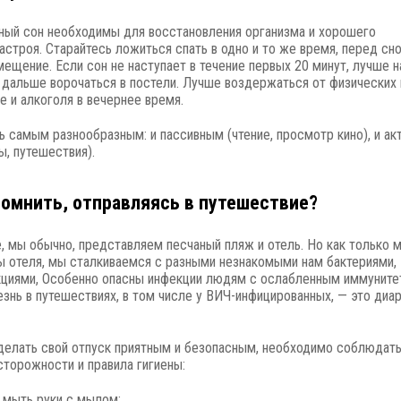
ный сон необходимы для восстановления организма и хорошего
астроя. Старайтесь ложиться спать в одно и то же время, перед сн
мещение. Если сон не наступает в течение первых 20 минут, лучше 
м дальше ворочаться в постели. Лучше воздержаться от физических 
е и алкоголя в вечернее время.
 самым разнообразным: и пассивным (чтение, просмотр кино), и ак
ы, путешествия).
помнить, отправляясь в путешествие?
е, мы обычно, представляем песчаный пляж и отель. Но как только 
 отеля, мы сталкиваемся с разными незнакомыми нам бактериями,
кциями, Особенно опасны инфекции людям с ослабленным иммуните
езнь в путешествиях, в том числе у ВИЧ-инфицированных, — это диа
делать свой отпуск приятным и безопасным, необходимо соблюдат
торожности и правила гигиены:
 мыть руки с мылом;