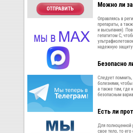
Можно ли за
ОТПРАВИТЬ
Оправляясь в рег
препараты, а так
и высыпания). По
гепатитом С, что
ультрафиолетовом
надежную защиту
Безопасно л
Следует помнить,
болезнями, чтобы 
а также там, где
безопасным вариа
Есть ли про
Для полноценной 
свое тело, то ег