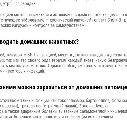
е, утренняя зарядка.
кцией можно заниматься и активными видами спорта, танцами, но 
утствующее заболевание — хронический вирусный гепатит С или В т
еских нагрузок и контроля за самочувствием.
аводить домашних животных?
й, живущих с ВИЧ-инфекцией, могут и должны заводить и держать
х, так как это своего рода терапия, каждый знает, какую безграни
ость мы получаем от них. Однако необходимо знать, что животные 
ми некоторых инфекций.
знями можно заразиться от домашних питомц
сточником таких инфекций, как токсоплазмоз, бартонеллез, фелиноз
 царапин), трихофития (стригущий лишай), болезнь Ауески
), а также диарейные болезни, вызванные сальмонеллой и кишечно
 из этих болезней также присущи и собакам (за исключением