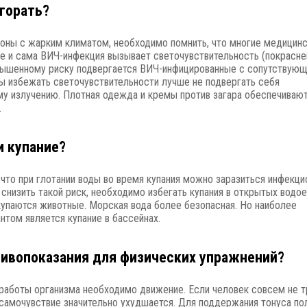
горать?
ионы с жарким климатом, необходимо помнить, что многие медицин
же и сама ВИЧ-инфекция вызывает светочувствительность (покрасн
вышенному риску подвергается ВИЧ-инфицированные с сопутствую
бы избежать светочувствительности лучше не подвергать себя
у излучению. Плотная одежда и кремы против загара обеспечиваю
.
и купание?
 что при глотании воды во время купания можно заразиться инфекц
снизить такой риск, необходимо избегать купания в открытых водое
 купаются животные. Морская вода более безопасная. Но наиболее
нтом является купание в бассейнах.
тивопоказания для физических упражнений?
работы организма необходимо движение. Если человек совсем не т
о самочувствие значительно ухудшается. Для поддержания тонуса п