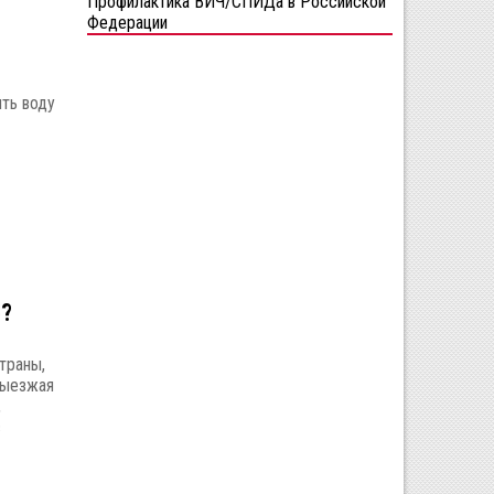
Профилактика ВИЧ/СПИДа в Российской
Федерации
ить воду
е?
траны,
Выезжая
,
с