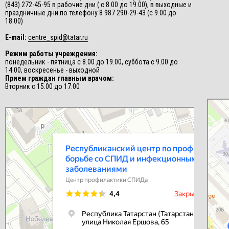
(843) 272-45-95 в рабочие дни ( с 8.00 до 19.00), в выходные и
праздничные дни по телефону 8 987 290-29-43 (с 9.00 до
18.00)
E-mail:
centre_spid@tatar.ru
Режим работы учреждения:
понедельник - пятница с 8.00 до 19.00, суббота с 9.00 до
14.00, воскресенье - выходной
Прием граждан главным врачом:
Вторник с 15.00 до 17.00
СПИД-це
Центр п
Республиканский центр по профилактике и борьбе со СПИД и
инфекционными заболеваниями
Центр профилактики СПИДа в Казани